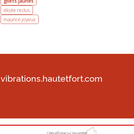
gilets jaunes
élisée reclus
maurice joyeux
vibrations.hautetfort.com
Créer un blog
sur
Hautetfort