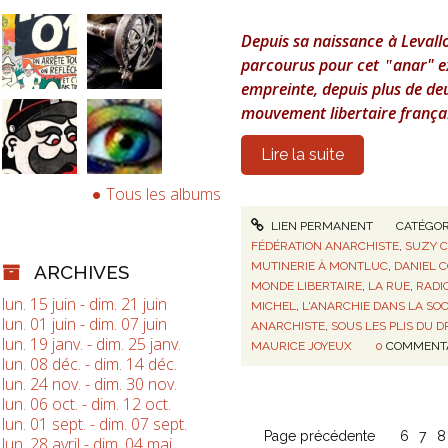
Depuis sa naissance
à Levall
parcour
u
s pour
cet
anar" ex
"
empreinte,
depuis
p
lus de de
mouvement libertaire frança
Lire la suite
Tous les albums
LIEN PERMANENT
CATÉGOR
FÉDÉRATION ANARCHISTE
,
SUZY 
MUTINERIE À MONTLUC
,
DANIEL 
ARCHIVES
MONDE LIBERTAIRE
,
LA RUE
,
RADI
lun. 15 juin - dim. 21 juin
MICHEL
,
L'ANARCHIE DANS LA SO
lun. 01 juin - dim. 07 juin
ANARCHISTE
,
SOUS LES PLIS DU 
lun. 19 janv. - dim. 25 janv.
MAURICE JOYEUX
0
COMMENT
lun. 08 déc. - dim. 14 déc.
lun. 24 nov. - dim. 30 nov.
lun. 06 oct. - dim. 12 oct.
lun. 01 sept. - dim. 07 sept.
Page précédente
6
7
8
lun. 28 avril - dim. 04 mai