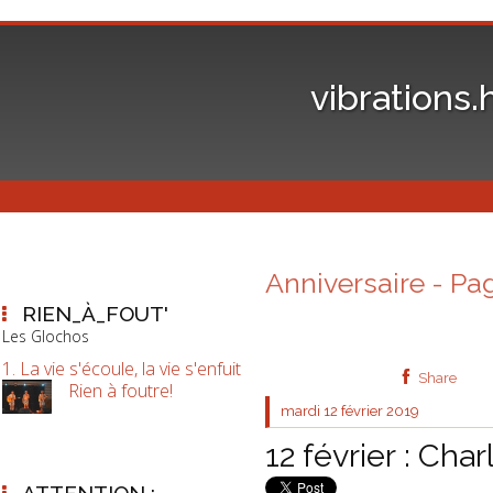
vibrations.
Anniversaire - Pa
RIEN_À_FOUT'
Les Glochos
1. La vie s'écoule, la vie s'enfuit
Share
Rien à foutre!
mardi 12
février 2019
12 février : Cha
ATTENTION :