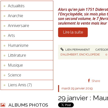
Actualités
Alors qu'en juin 1751 Didero
l'Encyclopédie, six mois plus 
Anarchie
son second volume, le 7 févri
seulement la vente mais leur
Anniversaire
Lire la suite
Arts
Humanisme
LIEN PERMANENT
CATÉGOR
Littérature
D'ALEMBERT
,
ENCYCLOPÉDIE
0
Musique
Science
Share
Liens Amis (7)
mardi 29
janvier 2019
29 janvier : Ma
ALBUMS PHOTOS