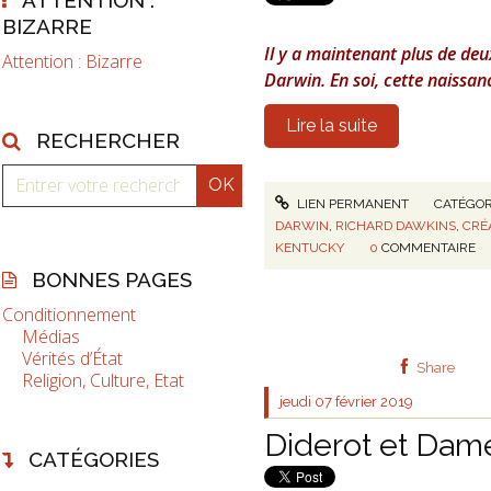
BIZARRE
I
l y
a
maintenant plus de deux
Attention : Bizarre
Darwin.
En soi, cette naissanc
Lire la suite
RECHERCHER
LIEN PERMANENT
CATÉGOR
DARWIN
,
RICHARD DAWKINS
,
CRÉ
KENTUCKY
0
COMMENTAIRE
BONNES PAGES
Conditionnement
Médias
Vérités d’État
Share
Religion, Culture, Etat
jeudi 07
février 2019
Diderot et Dame
CATÉGORIES