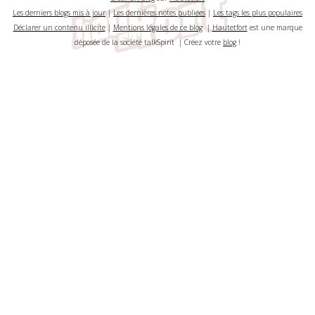
Les derniers blogs mis à jour
|
Les dernières notes publiées
|
Les tags les plus populaires
Déclarer un contenu illicite
|
Mentions légales de ce blog
|
Hautetfort
est une marque
déposée de la société talkSpirit | Créez votre
blog
!