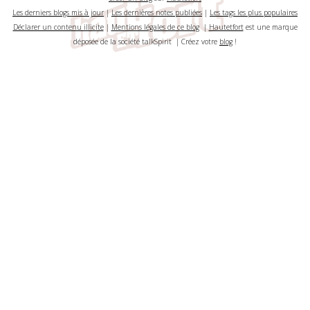
Les derniers blogs mis à jour
|
Les dernières notes publiées
|
Les tags les plus populaires
Déclarer un contenu illicite
|
Mentions légales de ce blog
|
Hautetfort
est une marque
déposée de la société talkSpirit | Créez votre
blog
!