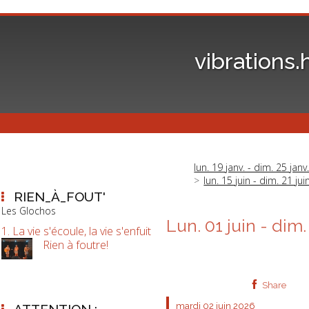
vibrations.
lun. 19 janv. - dim. 25 janv
lun. 15 juin - dim. 21 jui
RIEN_À_FOUT'
Les Glochos
Lun. 01 juin - dim.
1. La vie s'écoule, la vie s'enfuit
Rien à foutre!
Share
mardi 02
juin 2026
ATTENTION :