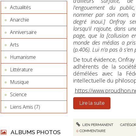
d'ailleurs surfaite, d
l'engouement du public, 
Actualités
nommer par son nom, a 
Anarchie
degré inouï.] Onfray se
lorsqu'il rajoute, dans u
Anniversaire
page, que la [collusion e
monde des médias a pris
Arts
(p.406). Lui n'a pas à s'en 
Humanisme
De tout évidence, Onfray 
adhérents de la sociét
Littérature
démélées avec la Fédér
intellectuelle du philoso
Musique
https://www.proudhon.n
Science
Lire la suite
Liens Amis (7)
LIEN PERMANENT
CATÉGOR
ALBUMS PHOTOS
0
COMMENTAIRE