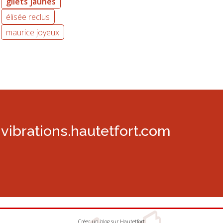
gilets jaunes
élisée reclus
maurice joyeux
vibrations.hautetfort.com
Créer un blog
sur
Hautetfort