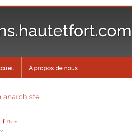
ons.hautetfort.com
cueil
A propos de nous
n anarchiste
Share
24