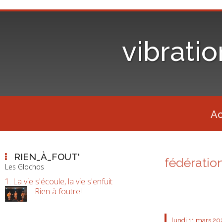
vibrati
Ac
RIEN_À_FOUT'
fédératio
Les Glochos
1. La vie s'écoule, la vie s'enfuit
Rien à foutre!
lundi 11
mars 20