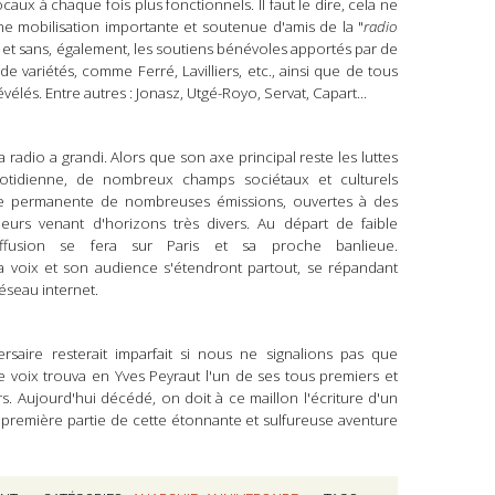
locaux à chaque fois plus fonctionnels.
I
l faut le dire,
c
ela ne
une mobilisation importante et soutenue d'amis de
la
"
radio
et sans, également, le
s
soutien
s
bénévole
s
apporté
s
par de
de variétés,
comme
Ferré, Lavilliers, etc., ainsi que de tous
évélés.
E
ntre autres : Jonasz, Utgé-Royo, Servat, Capart...
la radio a grandi.
Alors
que son axe principal reste les luttes
uotidienne, de nombreux champs sociétaux et culturels
me permanente de
nombreuses
émissions, ouvertes à des
rieurs venant d'horizons très divers.
Au départ de faible
iffus
ion se fera
sur Paris et sa proche banlieue.
a voix et son audience s'étendront
p
artout,
se répand
ant
éseau internet.
ersaire
resterait imparfait si nous ne signalions pas
que
e voix trouva en Yves Peyraut
l'un de ses tous premiers
et
rs
. Aujourd'hui décédé,
on doit à ce maillon
l'écriture
d'un
 première partie de
cette étonnante et sulfureuse aventure