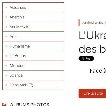
Actualités
Anarchie
vendredi 25
févr
Anniversaire
L'Ukr
Arts
des b
Humanisme
Littérature
Musique
Face à
Science
Liens Amis (7)
Lire la suite
ALBUMS PHOTOS