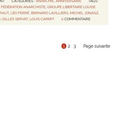
ENT
CATÉGORIES :
ANARCHIE
,
ANNIVERSAIRE
TAGS :
,
FÉDÉRATION ANARCHISTE
,
GROUPE LIBERTAIRE LOUISE
YRAUT
,
LÉO FERRÉ
,
BERNARD LAVILLIERS
,
MICHEL JONASZ
,
O
,
GILLES SERVAT
,
LOUIS CAPART
0
COMMENTAIRE
1
2
3
Page suivante