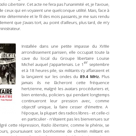
adio Libertaire
. Cet acte ne f
era
pas l'unanimité
et, j
e l'avoue,
e ceux qui en voyaient une quelconque utilité.
Mais, f
ace à
tante déterminée
et le
fil des mois passants, je me suis rendu
ment que j'avais tort, au point d'ailleurs, plus tard, de m'y
inistrateur.
Installée dans une petite impasse du XVIIIe
arrondissement parisien, elle occupait toute la
cave du local du Groupe libertaire Louise
er
Michel auquel j'appartenais. Le 1
septembre
et à 18 heures pile, six militants s'y affairaient et
la lançaient sur les ondes du
89.4 MHz.
Plus
jamais ils ne lâcheront
cette fréquence
hertzienne
, malgré les avatars procéduriers et,
bien entendu,
policiers qui
pendant
longtemps
c
ontinueront
leur
pression
avec, comme
objectif
unique,
la faire cesser d'émettre. A
l'époque, la plupart des radios libres - et celle-ci
en particulier - n'étaient pas les bienvenues sur
lgré cette répression,
Radio libertaire,
comme le phénix,
se
ujours, poursuivant son bonhomme de chemin militant
en