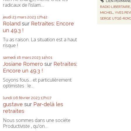
LIEN PERMAN
radicaux de l'islam....
RADIO LIBERTAIRE
MICHEL
,
YVES PE
jeudi 23
mars 2023
17h42
SERGE UTGÉ-ROY
Roland
sur
Retraites: Encore
un 49.3 !
Tu as raison. La situation est a haut
risque !
samedi 18
mars 2023
14h01
Josiane Romero
sur
Retraites:
Encore un 49.3 !
Soyons fous... et particulièrement
optimistes : le...
lundi 06
février 2023
17h07
gustave
sur
Par-delà les
retraites
Nous sommes dans une sociéte
Productiviste , qu'on...