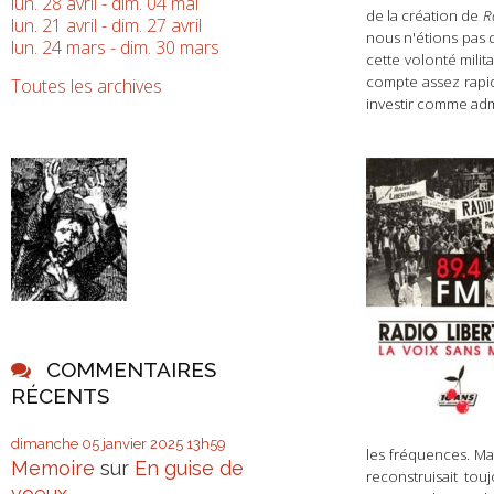
lun. 28 avril - dim. 04 mai
de la création de
R
lun. 21 avril - dim. 27 avril
nous
n'ét
ions
pas d
lun. 24 mars - dim. 30 mars
cette volonté mili
compte assez rapide
Toutes les archives
investir comme adm
COMMENTAIRES
RÉCENTS
dimanche 05
janvier 2025
13h59
les fréquences. Ma
Memoire
sur
En guise de
reconstruisait to
voeux