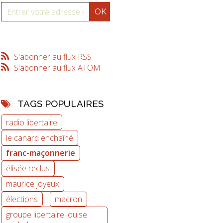
S'abonner au flux RSS
S'abonner au flux ATOM
TAGS POPULAIRES
radio libertaire
le canard enchaîné
franc-maçonnerie
élisée reclus
maurice joyeux
élections
macron
groupe libertaire louise