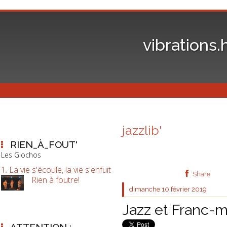
vibrations.
jazzlib'
RIEN_À_FOUT'
Les Glochos
1. La vie s'écoule, la vie s'enfuit
Share
Rien à foutre!
dimanche 10
février 2019
Jazz et Franc-
ATTENTION :