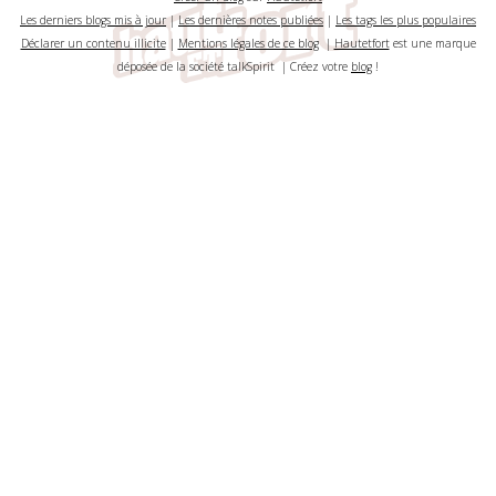
Les derniers blogs mis à jour
|
Les dernières notes publiées
|
Les tags les plus populaires
Déclarer un contenu illicite
|
Mentions légales de ce blog
|
Hautetfort
est une marque
déposée de la société talkSpirit | Créez votre
blog
!