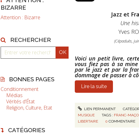
BIZARRE
Jazz et F
Attention : Bizarre
Une his
Yves R
RECHERCHER
(Cépaduès, jui
Voici un petit livre, cer
vous fiez pas à sa mine
par le jazz et par la fr
dommage de passer à cô
BONNES PAGES
Lire la suite
Conditionnement
Médias
Vérités d’État
Religion, Culture, Etat
LIEN PERMANENT
CATÉGOR
MUSIQUE
TAGS :
FRANC-MAÇO
LIBERTAIRE
0
COMMENTAIRE
CATÉGORIES