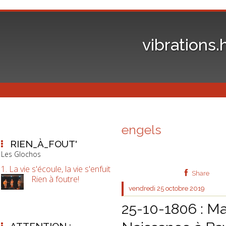
vibrations.
engels
RIEN_À_FOUT'
Les Glochos
1. La vie s'écoule, la vie s'enfuit
Share
Rien à foutre!
vendredi 25
octobre 2019
25-10-1806 : Max
ATTENTION :