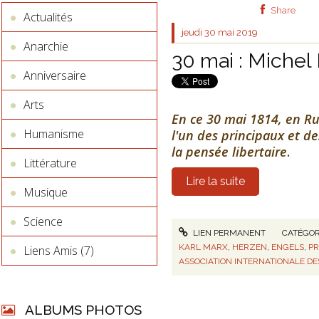
Share
Actualités
jeudi 30
mai 2019
Anarchie
30 mai : Michel
Anniversaire
Arts
En ce 30 mai 1814, en Ru
Humanisme
l'un des principaux et de
la pensée libertaire
.
Littérature
Lire la suite
Musique
Science
LIEN PERMANENT
CATÉGOR
KARL MARX
,
HERZEN
,
ENGELS
,
P
Liens Amis (7)
ASSOCIATION INTERNATIONALE DE
ALBUMS PHOTOS