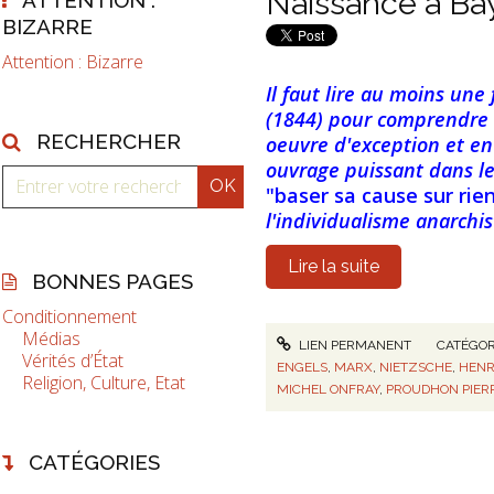
Naissance à Bay
BIZARRE
Attention : Bizarre
Il faut lire au moins une 
(1844) pour comprendre 
RECHERCHER
oeuvre d'exception et e
ouvrage puissant dans le
"baser sa cause sur rie
l'individualisme anarchis
Lire la suite
BONNES PAGES
Conditionnement
Médias
LIEN PERMANENT
CATÉGOR
Vérités d’État
ENGELS
,
MARX
,
NIETZSCHE
,
HENR
Religion, Culture, Etat
MICHEL ONFRAY
,
PROUDHON PIER
CATÉGORIES