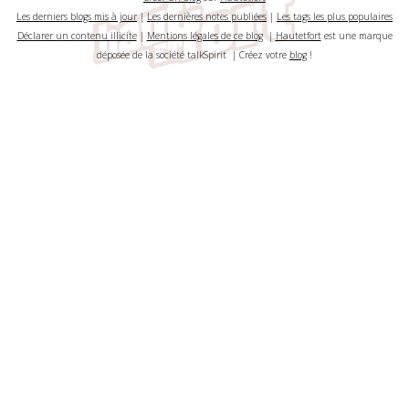
Les derniers blogs mis à jour
|
Les dernières notes publiées
|
Les tags les plus populaires
Déclarer un contenu illicite
|
Mentions légales de ce blog
|
Hautetfort
est une marque
déposée de la société talkSpirit | Créez votre
blog
!