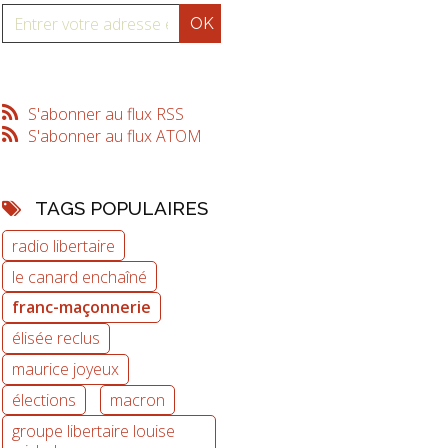
S'abonner au flux RSS
S'abonner au flux ATOM
TAGS POPULAIRES
radio libertaire
le canard enchaîné
franc-maçonnerie
élisée reclus
maurice joyeux
élections
macron
groupe libertaire louise