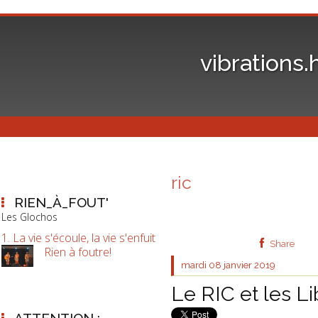
vibrations.
ric
RIEN_À_FOUT'
Les Glochos
1. La vie s'écoule, la vie s'enfuit
Share
Rien à foutre!
mardi 08
janvier 2019
Le RIC et les L
ATTENTION :