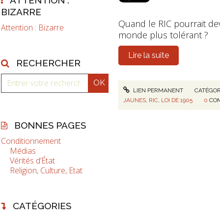
BIZARRE
Quand le RIC pourrait d
Attention : Bizarre
monde plus tolérant ?
Lire la suite
RECHERCHER
LIEN PERMANENT
CATÉGOR
JAUNES
,
RIC
,
LOI DE 1905
0
CO
BONNES PAGES
Conditionnement
Médias
Vérités d’État
Religion, Culture, Etat
CATÉGORIES