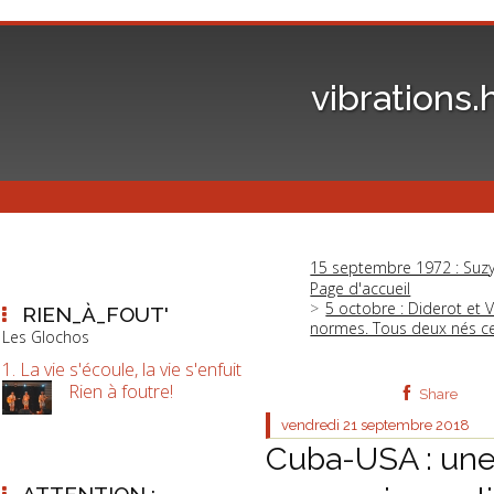
vibrations.
15 septembre 1972 : Suzy
Page d'accueil
5 octobre : Diderot et 
RIEN_À_FOUT'
normes. Tous deux nés ce
Les Glochos
1. La vie s'écoule, la vie s'enfuit
Rien à foutre!
Share
vendredi 21
septembre 2018
Cuba-USA : une
ATTENTION :