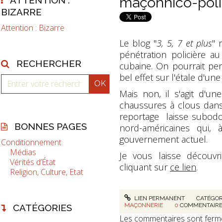
maçonnico-poli
BIZARRE
Attention : Bizarre
Le blog "
3, 5, 7 et plus
" 
pénétration policière a
RECHERCHER
cubaine. On pourrait pe
bel effet sur l'étale d'une 
Mais non, il s'agit d'une 
chaussures à clous dans
reportage laisse subodo
BONNES PAGES
nord-américaines qui, 
gouvernement actuel.
Conditionnement
Médias
Je vous laisse découvri
Vérités d’État
cliquant sur
ce lien
.
Religion, Culture, Etat
LIEN PERMANENT
CATÉGOR
MAÇONNERIE
0
COMMENTAIR
CATÉGORIES
Les commentaires sont ferm