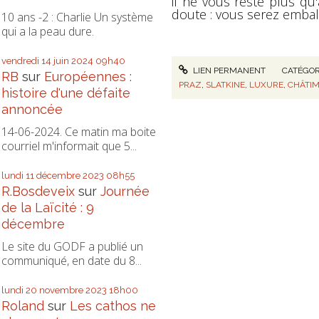
il ne vous reste plus qu
doute : vous serez emball
10 ans -2 : Charlie Un système
qui a la peau dure.
vendredi 14
juin 2024
09h40
LIEN PERMANENT
CATÉGOR
RB
sur
Européennes :
PRAZ
,
SLATKINE
,
LUXURE
,
CHÂTI
histoire d'une défaite
annoncée
14-06-2024. Ce matin ma boite
courriel m'informait que 5...
lundi 11
décembre 2023
08h55
R.Bosdeveix
sur
Journée
de la Laïcité : 9
décembre
Le site du GODF a publié un
communiqué, en date du 8...
lundi 20
novembre 2023
18h00
Roland
sur
Les cathos ne