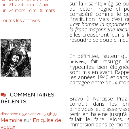
sur la « sainte » église 
lun. 21 avril - dim. 27 avril
du béton, règne et pe
lun. 24 mars - dim. 30 mars
considéré comme le qu
l'institution. Mais c'est
Toutes les archives
«
cet homme-là appartient 
la franc-maçonnerie laïcar
Elles creuseront leur sil
résoudre ce double meur
En définitive, l'auteur qu
fait resurgir le
univers,
hypocrites bien éloigné
sont mis en avant. Rap
les années 1940 et dans
partagée entre deux mon
COMMENTAIRES
Bravo à Narcisse Pra
RÉCENTS
conduit dans les ent
d'individus et d'asservi
tenir en haleine jusqu'à
dimanche 05
janvier 2025
13h59
fallait le faire. Alors
Memoire
sur
En guise de
immersion dans ce monde
voeux