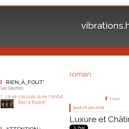
vibrations.
roman
RIEN_À_FOUT'
Les Glochos
1. La vie s'écoule, la vie s'enfuit
Share
Rien à foutre!
jeudi 28
juin 2018
Luxure et Chât
ATTENTION :