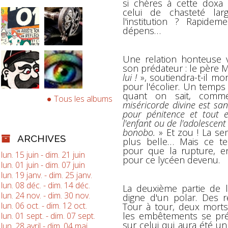
si chères à cette doxa 
celui de chasteté la
l'institution ? Rapide
dépens…
Une relation honteuse va
son prédateur : le père M
lui !
», soutiendra-t-il mo
pour l'écolier. Un temp
quant on sait, comme
Tous les albums
miséricorde divine est sans
pour pénitence et tout e
l'enfant ou de l'adolescen
bonobo.
» Et zou ! La sem
ARCHIVES
plus belle… Mais ce t
pour que la rupture, en
lun. 15 juin - dim. 21 juin
pour ce lycéen devenu.
lun. 01 juin - dim. 07 juin
lun. 19 janv. - dim. 25 janv.
lun. 08 déc. - dim. 14 déc.
La deuxième partie de 
lun. 24 nov. - dim. 30 nov.
digne d'un polar. Des r
lun. 06 oct. - dim. 12 oct.
Tour à tour, deux morts
les embêtements se préc
lun. 01 sept. - dim. 07 sept.
sur celui qui aura été un
lun. 28 avril - dim. 04 mai