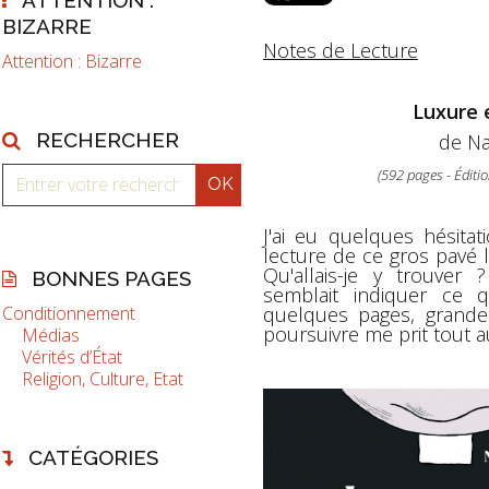
BIZARRE
Notes de Lecture
Attention : Bizarre
Luxure 
RECHERCHER
de Na
(592 pages - Éditi
J'ai eu quelques hésita
lecture de ce gros pavé l
Qu'allais-je y trouver 
BONNES PAGES
semblait indiquer ce qu
quelques pages, grande 
Conditionnement
poursuivre me prit tout a
Médias
Vérités d’État
Religion, Culture, Etat
CATÉGORIES