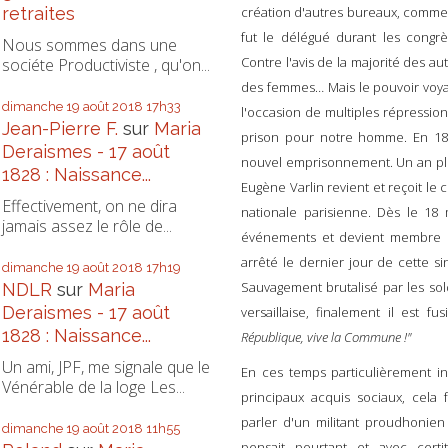
création d'autres bureaux, comme c
retraites
fut le délégué durant les congrè
Nous sommes dans une
Contre l'avis de la majorité des aut
sociéte Productiviste , qu'on...
des femmes
… Mais
le pouvoir voya
dimanche 19
août 2018
17h33
l'occasion de multiples répressio
Jean-Pierre F.
sur
Maria
prison pour notre homme. En 1870
Deraismes - 17 août
nouvel emprisonnement. Un an plu
1828 : Naissance...
Eugène Varlin revient et reçoit l
Effectivement, on ne dira
nationale parisienne. Dès le 18 
jamais assez le rôle de...
événements et devient membre d
arrêté le dernier jour de cette si
dimanche 19
août 2018
17h19
Sauvagement brutalisé par les s
NDLR
sur
Maria
Deraismes - 17 août
versaillaise, finalement il est f
1828 : Naissance...
République, vive la Commune !"
Un ami, JPF, me signale que le
En ces temps particulièrement i
Vénérable de la loge Les...
principaux acquis sociaux, cela
parler d'un militant proudhonien
dimanche 19
août 2018
11h55
pensait pourtant et avec cer