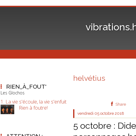
vibrations.
helvétius
RIEN_À_FOUT'
Les Glochos
1. La vie s'écoule, la vie s'enfuit
Share
Rien à foutre!
vendredi 05
octobre 2018
5 octobre : Dide
ATTENTION :