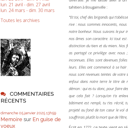
lun. 21 avril - dim. 27 avril
tahitien à Bougainville :
lun. 24 mars - dim. 30 mars
Et toi, chef des brigands qui t'obéis
"
Toutes les archives
rive : nous sommes innocents, nous
notre bonheur. Nous suivons le pur ins
nos âmes son caractère. Ici tout est 
distinction du
tien
et du
mien.
Nos f
as partagé ce privilège avec nous ;
inconnues. Elles sont devenues folles
leurs. Elles ont commencé à se haïr ;
nous sont revenues teintes de votre 
enfoui dans notre terre le titre de 
démon : qui es-tu donc, pour faire de
COMMENTAIRES
que cela fait ? Lorsqu'on t'a enle
RÉCENTS
bâtiment est rempli, tu t'es récrié, 
projeté au fond de ton cœur le vol de
dimanche 05
janvier 2025
13h59
souffrirais plutôt la mort que de l'être,
Memoire
sur
En guise de
voeux
Écrit en 1772, ce texte vient en