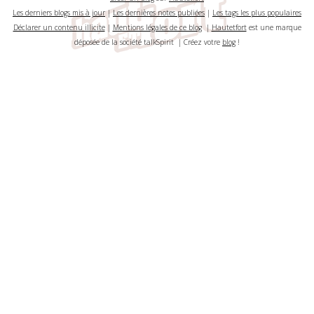
Les derniers blogs mis à jour
|
Les dernières notes publiées
|
Les tags les plus populaires
Déclarer un contenu illicite
|
Mentions légales de ce blog
|
Hautetfort
est une marque
déposée de la société talkSpirit | Créez votre
blog
!