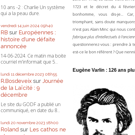
1723 et le décret du 4 février
10 ans -2 : Charlie Un système
qui a la peau dure.
bonhomme, vous dis-je… Car, 
triomphant, sans doute manquons
vendredi 14
juin 2024
09h40
n'est pas Alain Minc qui nous cont
RB
sur
Européennes :
fabrique plus d'intellectuels à l'ancien
histoire d'une défaite
questionnerez-vous : prendre à té
annoncée
est-ce le bon référent ? Que nenni
14-06-2024. Ce matin ma boite
courriel m'informait que 5...
Eugène Varlin : 126 ans plus
lundi 11
décembre 2023
08h55
R.Bosdeveix
sur
Journée
de la Laïcité : 9
décembre
Le site du GODF a publié un
communiqué, en date du 8...
lundi 20
novembre 2023
18h00
Roland
sur
Les cathos ne