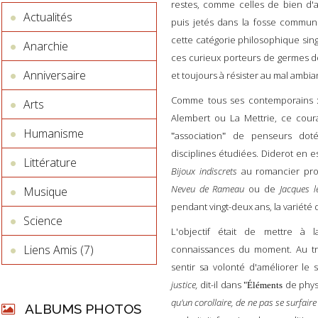
restes, comme celles de bien d'a
Actualités
puis jetés dans la fosse commun
cette catégorie philosophique si
Anarchie
ces curieux porteurs de germes d
Anniversaire
et toujours à résister au mal ambia
Comme tous ses contemporains : j
Arts
Alembert ou La Mettrie, ce cour
Humanisme
association
de penseurs dotés
"
"
disciplines étudiées. Diderot en es
Littérature
Bijoux indiscrets
au romancier pr
Neveu de Rameau
ou de
Jacques le
Musique
pendant vingt-deux ans, la variét
Science
L'objectif était de mettre à
Liens Amis (7)
connaissances du moment. Au t
sentir sa volonté d'améliorer l
justice,
dit-il dans
de phys
"Éléments
qu'un corollaire, de ne pas se surfaire
ALBUMS PHOTOS