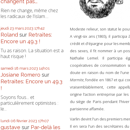
changent pas...
Rien ne change, même chez
les radicaux de l'islam....
jeudi 23
mars 2023
17h42
Modeste relieur, son statut le pous
Roland
sur
Retraites:
A vingt-six ans (1865), il particip
Encore un 49.3 !
crédit et d'épargne pour les membr
Tu as raison. La situation est a
des sexes, il fit nommer à un pos
haut risque !
Nathalie Lemel. Il participa 
coopératives de consommation 
samedi 18
mars 2023
14h01
doute en raison du nom de l'une d
Josiane Romero
sur
Marmite
, fondée en 1867 et qui co
Retraites: Encore un 49.3
vraisemblablement, cette appel
!
origine l'action entreprise par le
Soyons fous... et
du siège de Paris pendant l'hive
particulièrement optimistes :
le...
parisienne affamée.
Varlin devint l'un des premiers mem
lundi 06
février 2023
17h07
Il en sera l'un des secrétaires du
gustave
sur
Par-delà les