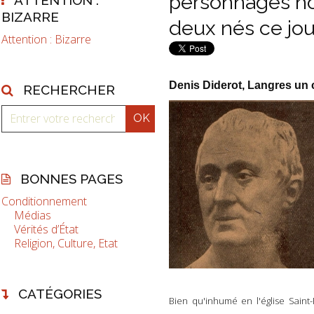
personnages ho
BIZARRE
deux nés ce jou
Attention : Bizarre
Denis Diderot, Langres un c
RECHERCHER
BONNES PAGES
Conditionnement
Médias
Vérités d’État
Religion, Culture, Etat
CATÉGORIES
Bien qu'inhumé en l'église Sain