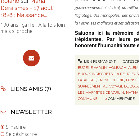
Roland
sur
Maria
gouvernemental et clérical, du militar
Deraismes - 17 août
1828 : Naissance...
l'agiotage, des monopoles, des privil
la Patrie, ses malheurs et ses désastr
190 ans ! ça file... A la fois loin
mais si proche...
Saluons ici la mémoire
trépidantes. Par leurs p
honorent l'humanité toute e
LIEN PERMANENT
CATÉGOR
EUGÈNE VARLIN
,
HOLBACH
,
ALEM
BIJOUX INDISCRETS
,
LA RELIGIEUS
FATALISTE
,
ENCYCLOPÉDIE
,
PENSÉE
SUPPLÉMENT AU VOYAGE DE BOUG
LIENS AMIS (7)
LES MARMITES DE VARLIN
,
NATHAL
COMMUNE
0
COMMENTAIRE
NEWSLETTER
S'inscrire
Se désinscrire