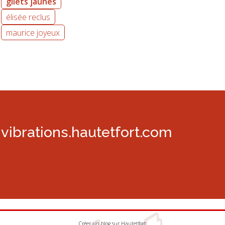
gilets jaunes
élisée reclus
maurice joyeux
vibrations.hautetfort.com
Créer un blog
sur
Hautetfort