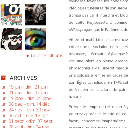
souhaitait favoriser les conditi
idéologies tutélaires de son siècle
trompa pas car il interdira et blo
de cette
Encyclopédie,
à commen
philosophiques
que le Parlement d
Athée et matérialisme convaincus
existe une dissociation entre le v
d'Alembert,
il écrivait :
Il faut que l
"
Tous les albums
vitalisme, alors en pleine ascens
philosophique de Diderot marque 
une colossale remise en cause de
ARCHIVES
par l’Église catholique
.
En 1749, ce
lun. 15 juin - dim. 21 juin
de Vincennes et, allant de pair, l
lun. 01 juin - dim. 07 juin
travaux..
lun. 19 janv. - dim. 25 janv.
lun. 08 déc. - dim. 14 déc.
Prenez le temps de relire son
Su
lun. 24 nov. - dim. 30 nov.
pourrez apprécier le brio de ce 
lun. 06 oct. - dim. 12 oct.
lun. 01 sept. - dim. 07 sept.
façon, condamna l'impérialism
lun. 28 avril - dim. 04 mai
diversité. Je me laisse aller à u